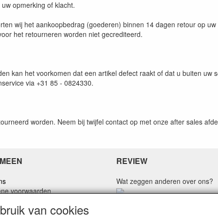
 uw opmerking of klacht.
rten wij het aankoopbedrag (goederen) binnen 14 dagen retour op uw 
oor het retourneren worden niet gecrediteerd.
en kan het voorkomen dat een artikel defect raakt of dat u buiten uw 
nservice via +31 85 - 0824330.
urneerd worden. Neem bij twijfel contact op met onze after sales afde
MEEN
REVIEW
ns
Wat zeggen anderen over ons?
ne voorwaarden
 policy
Klanten waarderen onze service, 
ruik van cookies
imer
en snelheid met een gemiddeld ci