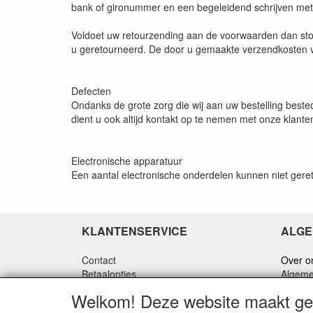
bank of gironummer en een begeleidend schrijven met
Voldoet uw retourzending aan de voorwaarden dan sto
u geretourneerd. De door u gemaakte verzendkosten v
Defecten
Ondanks de grote zorg die wij aan uw bestelling bested
dient u ook altijd kontakt op te nemen met onze klante
Electronische apparatuur
Een aantal electronische onderdelen kunnen niet gereto
KLANTENSERVICE
ALGE
Contact
Over o
Betaalopties
Algeme
Verzending
Privacy
Welkom! Deze website maakt geb
Retourneren
Discla